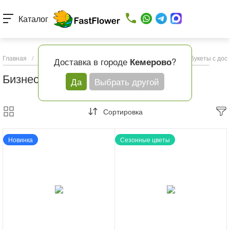
Каталог
Главная
/
Каталог товаров
/
Букеты с доставкой
/
Бизнес-букеты с дос
Доставка в городе
?
Кемерово
Бизнес-букеты с доставкой
Да
Выбрать другой
Сортировка
Новинка
Сезонные цветы