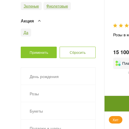
Зеленые
Фиолетовые
Акция
Да
Розы в 
15 100
День рождения
Розы
Букеты
Хит
Подарки и шары