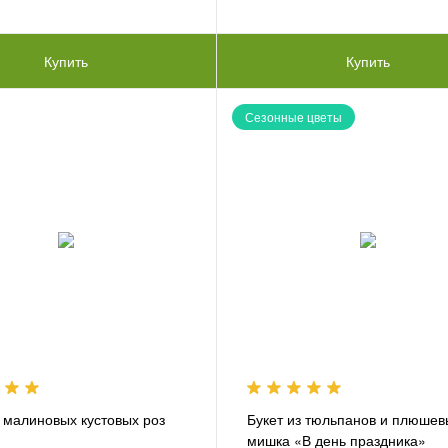
Купить
Купить
Сезонные цветы
з малиновых кустовых роз
Букет из тюльпанов и плюше
мишка «В день праздника»