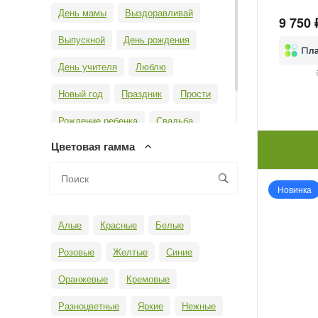
День мамы
Выздоравливай
9 750 
Выпускной
День рождения
День учителя
Люблю
Новый год
Праздник
Прости
Рождение ребенка
Свадьба
Цветовая гамма
Юбилей
Новинка
Алые
Красные
Белые
Розовые
Желтые
Синие
Оранжевые
Кремовые
Разноцветные
Яркие
Нежные