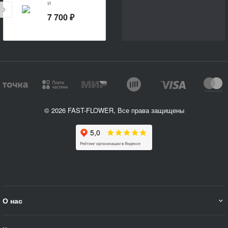
и
альстромерий
7 700 ₽
«Прелесть»
© 2026 FAST-FLOWER, Все права защищены
О нас