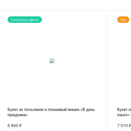
Сезонные цветы
Хит
Букет из тюльпанов и плюшевый мишка «В день
Букет и
праздника»
изыск»
6 840 ₽
7 010 