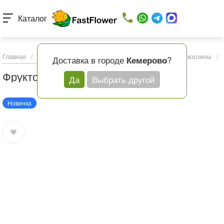
Каталог
Главная
/
Каталог товаров
/
Подарки и шары
/
Фруктовые корзины
/
Доставка в городе
?
Кемерово
Фруктовая корзина №6
Да
Выбрать другой
Новинка