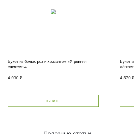
Букет из белых роз и хризантем «Утренняя
Букет и
свежесть»
лёгкост
4 930 ₽
4 570 
КУПИТЬ
Полезные статьи