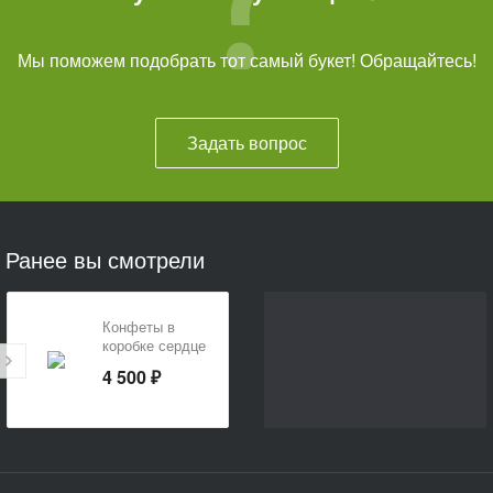
Мы поможем подобрать тот самый букет! Обращайтесь!
Задать вопрос
Ранее вы смотрели
Конфеты в
коробке сердце
«Сладкое
4 500 ₽
сердце»